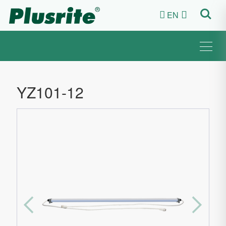
EN


YZ101-12